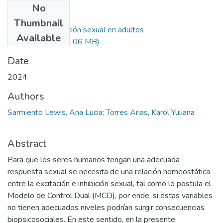
No
Files
Thumbnail
Excitación e Inhibición sexual en adultos
Available
colombianos.pdf
(1.06 MB)
Date
2024
Authors
Sarmiento Lewis, Ana Lucia; Torres Arias, Karol Yuliana
Abstract
Para que los seres humanos tengan una adecuada
respuesta sexual se necesita de una relación homeostática
entre la excitación e inhibición sexual, tal como lo postula el
Modelo de Control Dual (MCD), por ende, si estas variables
no tienen adecuados niveles podrían surgir consecuencias
biopsicosociales. En este sentido, en la presente