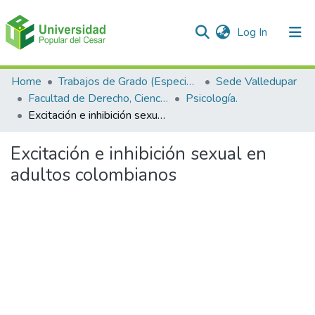
(current)
Log In
Communities & Collections
Home
Trabajos de Grado (Especializaciones y Pregrados)
Sede Valledupar
Facultad de Derecho, Ciencias Políticas y Sociales.
Psicología.
All of DSpace
Excitación e inhibición sexual en adultos colombianos
Statistics
Excitación e inhibición sexual en
adultos colombianos