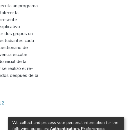
ejecuta un programa
talecer la
 presente
explicativo-
or dos grupos un
 estudiantes cada
uestionario de
vencia escolar
 inicial de la
 se realizó el re-
cidos después de la
612
We collect and process your personal information for the
following purposes:
Authentication, Preferences,