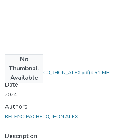
No
Files
Thumbnail
BELENO_PACHECO_JHON_ALEX.pdf
(4.51 MB)
Available
Date
2024
Authors
BELENO PACHECO, JHON ALEX
Description