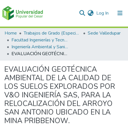
(current)
Log In
Communities & Collections
Home
Trabajos de Grado (Especializaciones y Pregrados)
Sede Valledupar
Facultad Ingenierías y Tecnologías
All of DSpace
Ingeniería Ambiental y Sanitaria.
EVALUACIÓN GEOTÉCNICA AMBIENTAL DE LA CALIDAD DE LOS SUELOS EXPLORADOS POR V&O INGENIERÍA SAS, PARA LA RELOCALIZACIÓN DEL ARROYO SAN ANTONIO UBICADO EN LA MINA PRIBBENOW.
Statistics
EVALUACIÓN GEOTÉCNICA
AMBIENTAL DE LA CALIDAD DE
LOS SUELOS EXPLORADOS POR
V&O INGENIERÍA SAS, PARA LA
RELOCALIZACIÓN DEL ARROYO
SAN ANTONIO UBICADO EN LA
MINA PRIBBENOW.