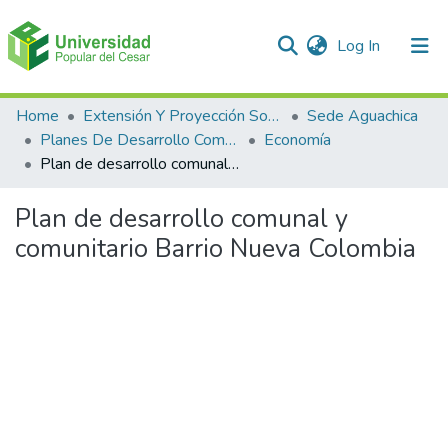
(current)
Log In
Communities & Collections
Home
Extensión Y Proyección Social
Sede Aguachica
Planes De Desarrollo Comunales Y Comunitarios
Economía
All of DSpace
Plan de desarrollo comunal y comunitario Barrio Nueva Colombia
Statistics
Plan de desarrollo comunal y
comunitario Barrio Nueva Colombia