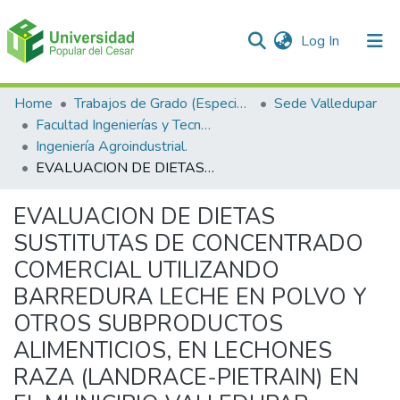
(current)
Log In
Communities & Collections
Home
Trabajos de Grado (Especializaciones y Pregrados)
Sede Valledupar
Facultad Ingenierías y Tecnologías
All of DSpace
Ingeniería Agroindustrial.
EVALUACION DE DIETAS SUSTITUTAS DE CONCENTRADO COMERCIAL UTILIZANDO BARREDURA LECHE EN POLVO Y OTROS SUBPRODUCTOS ALIMENTICIOS, EN LECHONES RAZA (LANDRACE-PIETRAIN) EN EL MUNICIPIO VALLEDUPAR.
Statistics
EVALUACION DE DIETAS
SUSTITUTAS DE CONCENTRADO
COMERCIAL UTILIZANDO
BARREDURA LECHE EN POLVO Y
OTROS SUBPRODUCTOS
ALIMENTICIOS, EN LECHONES
RAZA (LANDRACE-PIETRAIN) EN