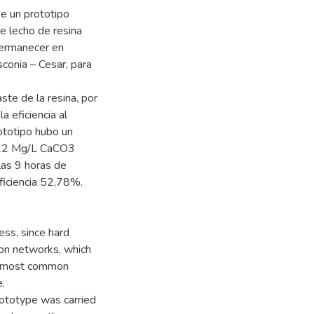
de un prototipo
de lecho de resina
permanecer en
conia – Cesar, para
te de la resina, por
 eficiencia al
ototipo hubo un
o 12 Mg/L CaCO3
las 9 horas de
iciencia 52,78%.
ss, since hard
tion networks, which
he most common
.
prototype was carried