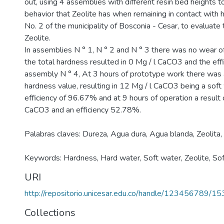
out, using 4 assemblies with different resin bed heights 
behavior that Zeolite has when remaining in contact with 
No. 2 of the municipality of Bosconia - Cesar, to evaluate 
Zeolite.
In assemblies N ° 1, N ° 2 and N ° 3 there was no wear of
the total hardness resulted in 0 Mg / l CaCO3 and the eff
assembly N ° 4, At 3 hours of prototype work there was a
hardness value, resulting in 12 Mg / l CaCO3 being a soft
efficiency of 96.67% and at 9 hours of operation a result 
CaCO3 and an efficiency 52.78%.
Palabras claves: Dureza, Agua dura, Agua blanda, Zeolita,
Keywords: Hardness, Hard water, Soft water, Zeolite, Sof
URI
http://repositorio.unicesar.edu.co/handle/123456789/1
Collections