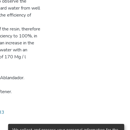
to observe the
hard water from well
the efficiency of
 the resin, therefore
iciency to 100%, in
n increase in the
 water with an
of 170 Mg / l
 Ablandador.
tener.
533
We collect and process your personal information for the