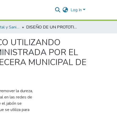
Log In
Ingeniería Ambiental y Sanitaria.
DISEÑO DE UN PROTOTIPO DE INTERCAMBIO IÓNICO UTILIZANDO ZEOLITA PARA EL ABLANDAMIENTO DE AGUA SUMINISTRADA POR EL POZO Nº2 AL SISTEMA DE ACUEDUCTO DE LA CABECERA MUNICIPAL DE BOSCONIA – CESAR
CO UTILIZANDO
INISTRADA POR EL
ECERA MUNICIPAL DE
remover la dureza,
al en las redes de
e el jabón se
e se utiliza para