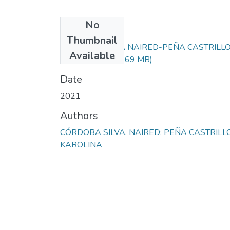
No
Files
Thumbnail
CÓRDOBA SILVA NAIRED-PEÑA CASTRILL
Available
KAROLINA.pdf
(2.69 MB)
Date
2021
Authors
CÓRDOBA SILVA, NAIRED; PEÑA CASTRILLO
KAROLINA