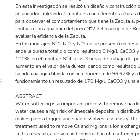
En esta investigación se realizó un diseño y construcción 
ablandador, utilizando 4 montajes con diferentes alturas 
para observar el comportamiento que tiene la Zeolita al 
O
contacto con agua dura del pozo N°2 del municipio de Bos
evaluar la eficiencia de la Zeolita.
En los montajes N°1, N°2 y N°3 no se presentó un desgas
ende la dureza total dio como resultado 0 Mg/L CaCO3 y la
100%, en el montaje N°4, a las 3 horas de trabajo del pr
aumento en el valor de la dureza, dando como resultad
siendo una agua blanda con una eficiencia de 96,67% y a 
,
funcionamiento un resultado de 170 Mg/L CaCO3 y una ef
ABSTRACT
Water softening is an important process to remove hardne
water causes a high risk of limescale deposits in distribu
makes pipes clogged and soap dissolves less easily. T
treatment used to remove Ca and Mg ions is ion exchange
In this research, a design and construction of a softener 