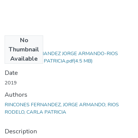
No
Files
Thumbnail
RINCONES FERNANDEZ JORGE ARMANDO-RIOS
Available
RODELO CARLA PATRICIA.pdf
(4.5 MB)
Date
2019
Authors
RINCONES FERNANDEZ, JORGE ARMANDO; RIOS
RODELO, CARLA PATRICIA
Description