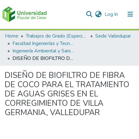
(current)
Log In
Communities & Collections
Home
Trabajos de Grado (Especializaciones y Pregrados)
Sede Valledupar
Facultad Ingenierías y Tecnologías
All of DSpace
Ingeniería Ambiental y Sanitaria.
DISEÑO DE BIOFILTRO DE FIBRA DE COCO PARA EL TRATAMIENTO DE AGUAS GRISES EN EL CORREGIMIENTO DE VILLA GERMANIA, VALLEDUPAR
Statistics
DISEÑO DE BIOFILTRO DE FIBRA
DE COCO PARA EL TRATAMIENTO
DE AGUAS GRISES EN EL
CORREGIMIENTO DE VILLA
GERMANIA, VALLEDUPAR