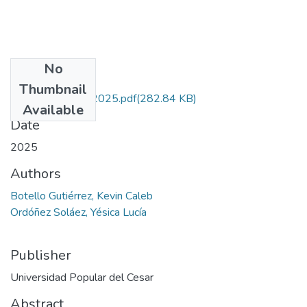
No
Files
Thumbnail
BotelloGutierrez.2025.pdf
(282.84 KB)
Available
Date
2025
Authors
Botello Gutiérrez, Kevin Caleb
Ordóñez Soláez, Yésica Lucía
Publisher
Universidad Popular del Cesar
Abstract