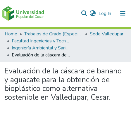
(current)
Log In
Communities & Collections
Home
Trabajos de Grado (Especializaciones y Pregrados)
Sede Valledupar
Facultad Ingenierías y Tecnologías
All of DSpace
Ingeniería Ambiental y Sanitaria.
Evaluación de la cáscara de banano y aguacate para la obtención de bioplástico como alternativa sostenible en Valledupar, Cesar.
Statistics
Evaluación de la cáscara de banano
y aguacate para la obtención de
bioplástico como alternativa
sostenible en Valledupar, Cesar.