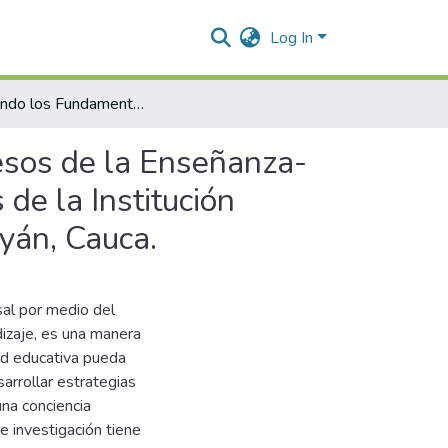
Log In
Develando los Fundamentos que Constituyen los Procesos de la Enseñanza-Aprendizaje de la Educación Ambiental con Estudiantes de la Institución Educativa Nuestra Señora de Fátima Municipio de Popayán, Cauca.
esos de la Enseñanza-
de la Institución
yán, Cauca.
sal por medio del
izaje, es una manera
ad educativa pueda
sarrollar estrategias
na conciencia
e investigación tiene