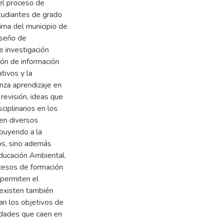
el proceso de
tudiantes de grado
ima del municipio de
iseño de
e investigación
ión de información
tivos y la
nza aprendizaje en
revisión, ideas que
ciplinarios en los
 en diversos
ibuyendo a la
os, sino además
Educación Ambiental.
ocesos de formación
permiten el
 existen también
an los objetivos de
vidades que caen en