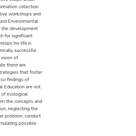
ormation collection
ative workshops and
ound Environmental
ow the development
h for significant
lops his life is
mically successful
vision of
ile there are
trategies that foster
lso findings of
al Education are not
m of ecological
rom the concepts and
ion, neglecting the
 the problem, conduct
rmulating possible