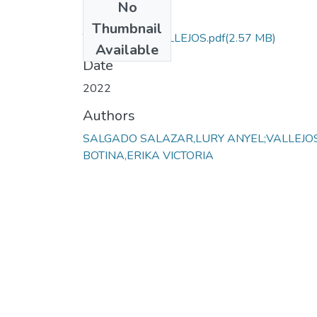
No
Files
Thumbnail
TESIS ERIKA VALLEJOS.pdf
(2.57 MB)
Available
Date
2022
Authors
SALGADO SALAZAR,LURY ANYEL;VALLEJO
BOTINA,ERIKA VICTORIA