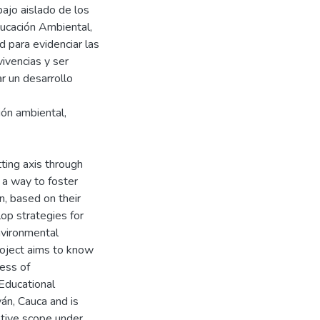
ajo aislado de los
ucación Ambiental,
 para evidenciar las
vivencias y ser
r un desarrollo
ión ambiental,
ting axis through
 a way to foster
n, based on their
op strategies for
nvironmental
roject aims to know
cess of
Educational
yán, Cauca and is
ptive scope under