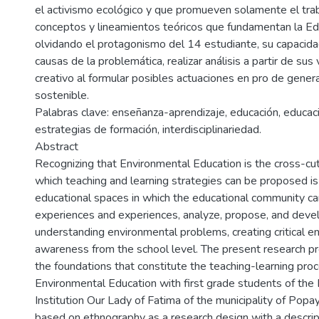
el activismo ecológico y que promueven solamente el trab
conceptos y lineamientos teóricos que fundamentan la Ed
olvidando el protagonismo del 14 estudiante, su capacidad
causas de la problemática, realizar análisis a partir de sus 
creativo al formular posibles actuaciones en pro de genera
sostenible.
Palabras clave: enseñanza-aprendizaje, educación, educac
estrategias de formación, interdisciplinariedad.
Abstract
Recognizing that Environmental Education is the cross-cut
which teaching and learning strategies can be proposed is
educational spaces in which the educational community ca
experiences and experiences, analyze, propose, and devel
understanding environmental problems, creating critical e
awareness from the school level. The present research p
the foundations that constitute the teaching-learning pro
Environmental Education with first grade students of the 
Institution Our Lady of Fatima of the municipality of Popa
based on ethnography as a research design with a descri