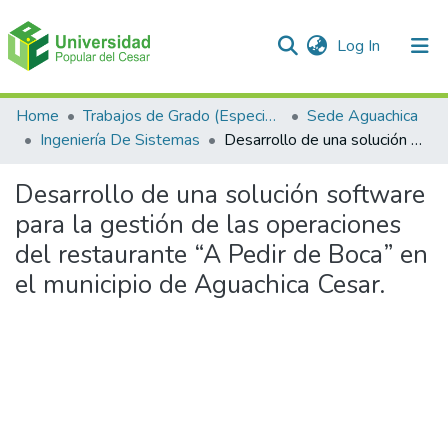
(current)
Log In
Communities & Collections
Home
Trabajos de Grado (Especializaciones y Pregrados)
Sede Aguachica
Ingeniería De Sistemas
Desarrollo de una solución software para la gestión de las operaciones del restaurante “A Pedir de Boca” en el municipio de Aguachica Cesar.
All of DSpace
Desarrollo de una solución software
Statistics
para la gestión de las operaciones
del restaurante “A Pedir de Boca” en
el municipio de Aguachica Cesar.