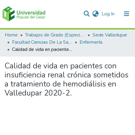
(current)
Log In
Communities & Collections
Home
Trabajos de Grado (Especializaciones y Pregrados)
Sede Valledupar
Facultad Ciencias De La Salud.
Enfermería.
All of DSpace
Calidad de vida en pacientes con insuficiencia renal crónica sometidos a tratamiento de hemodiálisis en Valledupar 2020-2.
Statistics
Calidad de vida en pacientes con
insuficiencia renal crónica sometidos
a tratamiento de hemodiálisis en
Valledupar 2020-2.