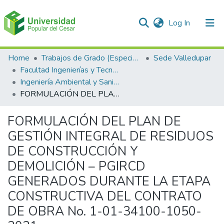
(current)
Log In
Communities & Collections
Home
Trabajos de Grado (Especializaciones y Pregrados)
Sede Valledupar
Facultad Ingenierías y Tecnologías
All of DSpace
Ingeniería Ambiental y Sanitaria.
FORMULACIÓN DEL PLAN DE GESTIÓN INTEGRAL DE RESIDUOS DE CONSTRUCCIÓN Y DEMOLICIÓN – PGIRCD GENERADOS DURANTE LA ETAPA CONSTRUCTIVA DEL CONTRATO DE OBRA No. 1-01-34100-1050-2021
Statistics
FORMULACIÓN DEL PLAN DE
GESTIÓN INTEGRAL DE RESIDUOS
DE CONSTRUCCIÓN Y
DEMOLICIÓN – PGIRCD
GENERADOS DURANTE LA ETAPA
CONSTRUCTIVA DEL CONTRATO
DE OBRA No. 1-01-34100-1050-