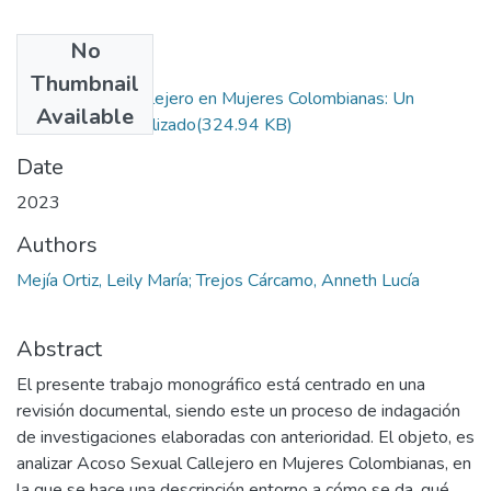
No
Files
Thumbnail
Acoso Sexual Callejero en Mujeres Colombianas: Un
Available
Fenómeno Invisibilizado
(324.94 KB)
Date
2023
Authors
Mejía Ortiz, Leily María; Trejos Cárcamo, Anneth Lucía
Abstract
El presente trabajo monográfico está centrado en una
revisión documental, siendo este un proceso de indagación
de investigaciones elaboradas con anterioridad. El objeto, es
analizar Acoso Sexual Callejero en Mujeres Colombianas, en
la que se hace una descripción entorno a cómo se da, qué