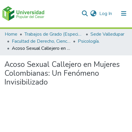
(current)
Log In
Communities & Collections
Home
Trabajos de Grado (Especializaciones y Pregrados)
Sede Valledupar
Facultad de Derecho, Ciencias Políticas y Sociales.
Psicología.
All of DSpace
Acoso Sexual Callejero en Mujeres Colombianas: Un Fenómeno Invisibilizado
Statistics
Acoso Sexual Callejero en Mujeres
Colombianas: Un Fenómeno
Invisibilizado