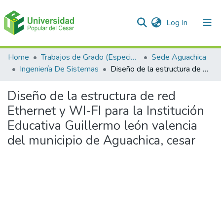
(current)
Log In
Communities & Collections
Home
Trabajos de Grado (Especializaciones y Pregrados)
Sede Aguachica
Ingeniería De Sistemas
Diseño de la estructura de red Ethernet y WI-FI para la Institución Educativa Guillermo león valencia del municipio de Aguachica, cesar
All of DSpace
Diseño de la estructura de red
Statistics
Ethernet y WI-FI para la Institución
Educativa Guillermo león valencia
del municipio de Aguachica, cesar