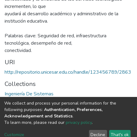
incrementen, lo que
ayudará al desarrollo académico y administrativo de la
institución educativa.
Palabras clave: Seguridad de red, infraestructura
tecnológica, desempeño de red,
conectividad.
URI
http://repositorio.unicesar.edu.co/handle/123456789/2863
Collections
Ingeniería De Sistemas
We collect and process your personal information for the
Full item page
following purposes:
Authentication, Preferences,
Acknowledgement and Statistics
.
To learn more, please read our
privacy policy
.
DSpace software
copyright © 2002-2026
LYRASIS
Cookie
Privacy
End User
Send
Customize
Decline
That's ok