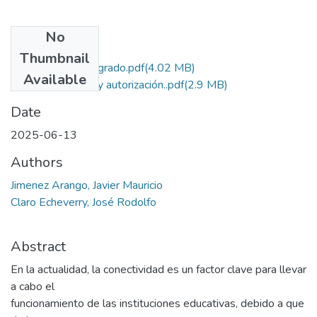
No
Files
Thumbnail
Proyecto final de grado.pdf
(4.02 MB)
Available
Licencia de uso y autorización..pdf
(2.9 MB)
Date
2025-06-13
Authors
Jimenez Arango, Javier Mauricio
Claro Echeverry, José Rodolfo
Abstract
En la actualidad, la conectividad es un factor clave para llevar
a cabo el
funcionamiento de las instituciones educativas, debido a que