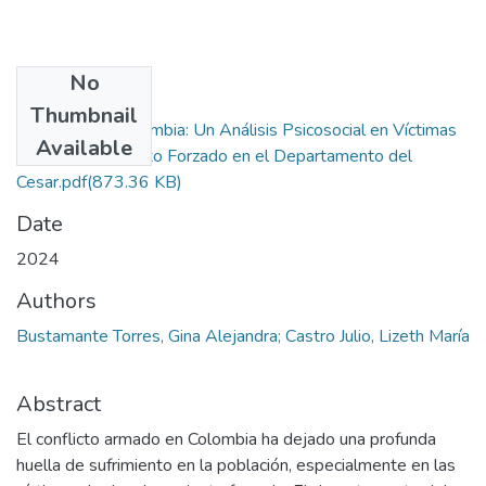
No
Files
Thumbnail
La Guerra en Colombia: Un Análisis Psicosocial en Víctimas
Available
de Desplazamiento Forzado en el Departamento del
Cesar.pdf
(873.36 KB)
Date
2024
Authors
Bustamante Torres, Gina Alejandra; Castro Julio, Lizeth María
Abstract
El conflicto armado en Colombia ha dejado una profunda
huella de sufrimiento en la población, especialmente en las