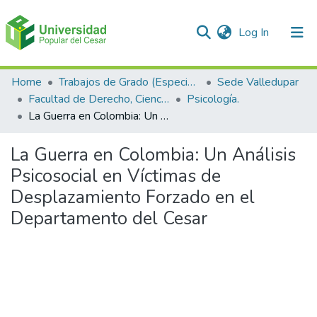
(current)
Log In
Communities & Collections
Home
Trabajos de Grado (Especializaciones y Pregrados)
Sede Valledupar
Facultad de Derecho, Ciencias Políticas y Sociales.
Psicología.
All of DSpace
La Guerra en Colombia: Un Análisis Psicosocial en Víctimas de Desplazamiento Forzado en el Departamento del Cesar
Statistics
La Guerra en Colombia: Un Análisis
Psicosocial en Víctimas de
Desplazamiento Forzado en el
Departamento del Cesar