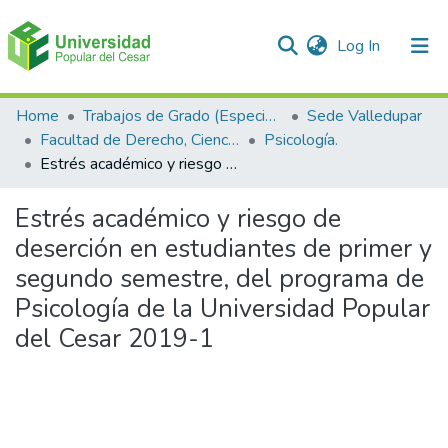
(current)
Log In
Communities & Collections
Home
Trabajos de Grado (Especializaciones y Pregrados)
Sede Valledupar
Facultad de Derecho, Ciencias Políticas y Sociales.
Psicología.
All of DSpace
Estrés académico y riesgo de deserción en estudiantes de primer y segundo semestre, del programa de Psicología de la Universidad Popular del Cesar 2019-1
Statistics
Estrés académico y riesgo de
deserción en estudiantes de primer y
segundo semestre, del programa de
Psicología de la Universidad Popular
del Cesar 2019-1