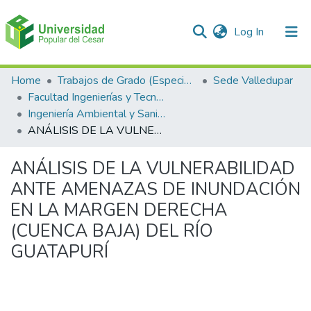
(current)
Log In
Communities & Collections
Home
Trabajos de Grado (Especializaciones y Pregrados)
Sede Valledupar
Facultad Ingenierías y Tecnologías
All of DSpace
Ingeniería Ambiental y Sanitaria.
ANÁLISIS DE LA VULNERABILIDAD ANTE AMENAZAS DE INUNDACIÓN EN LA MARGEN DERECHA (CUENCA BAJA) DEL RÍO GUATAPURÍ
Statistics
ANÁLISIS DE LA VULNERABILIDAD
ANTE AMENAZAS DE INUNDACIÓN
EN LA MARGEN DERECHA
(CUENCA BAJA) DEL RÍO
GUATAPURÍ