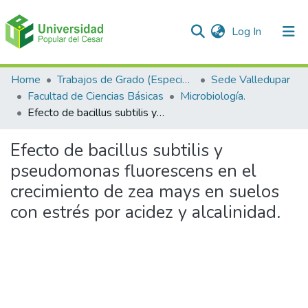
(current)
Log In
Communities & Collections
Home
Trabajos de Grado (Especializaciones y Pregrados)
Sede Valledupar
Facultad de Ciencias Básicas
Microbiología.
All of DSpace
Efecto de bacillus subtilis y pseudomonas fluorescens en el crecimiento de zea mays en suelos con estrés por acidez y alcalinidad.
Statistics
Efecto de bacillus subtilis y
pseudomonas fluorescens en el
crecimiento de zea mays en suelos
con estrés por acidez y alcalinidad.