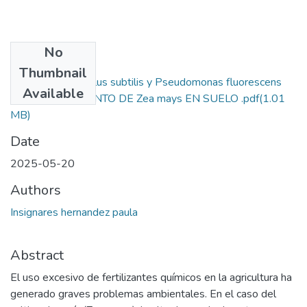
No
Files
Thumbnail
EFECTO DE Bacillus subtilis y Pseudomonas fluorescens
Available
EN EL CRECIMIENTO DE Zea mays EN SUELO .pdf
(1.01
MB)
Date
2025-05-20
Authors
Insignares hernandez paula
Abstract
El uso excesivo de fertilizantes químicos en la agricultura ha
generado graves problemas ambientales. En el caso del