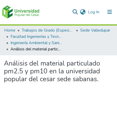
(current)
Log In
Communities & Collections
Home
Trabajos de Grado (Especializaciones y Pregrados)
Sede Valledupar
Facultad Ingenierías y Tecnologías
All of DSpace
Ingeniería Ambiental y Sanitaria.
Análisis del material particulado pm2.5 y pm10 en la universidad popular del cesar sede sabanas.
Statistics
Análisis del material particulado
pm2.5 y pm10 en la universidad
popular del cesar sede sabanas.