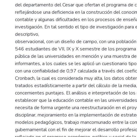
del departamento del Cesar que ofertan el programa de co
reflejándose una deficiencia en la construcción del conocim
contable y algunas dificultades en los procesos de enseña
investigación. En tal sentido el tipo de investigación para
descriptivo,
observacional, con un diseño de campo, con una població
546 estudiantes de VII, IX y X semestre de los programa
pública de las universidades en mención y una muestra d
informantes, a los cuales se les aplicó un cuestionario tip
con una confiabilidad de 0,97 calculada a través del coefi
Cronbach, la cual es considerada muy alta, los datos obte
tratados estadísticamente a partir del cálculo de la media
concernientes puntajes. El análisis e interpretación de los
establecer que la educación contable en las universidad
necesita de forma urgente una reestructuración en el pro
disciplinar, mejoramiento en la implementación de estrat
modelos pedagógicos, trabajo mancomunado entre la co
gubernamental con el fin de mejorar el desarrollo profesi