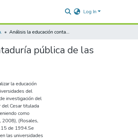
Log In
.
Análisis la educación contable en los programas de contaduría pública de las universidades del departamento del cesar
taduría pública de las
lizar la educación
iversidades del
de investigación del
 del Cesar titulada
 teniendo como
C, 2008), (Rosales,
y 115 de 1994.Se
 en las universidades