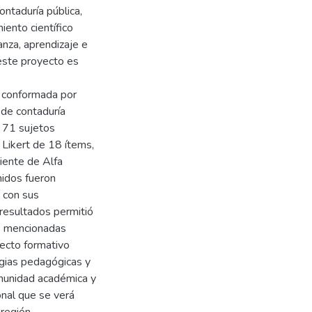
ntaduría pública,
iento científico
nza, aprendizaje e
 este proyecto es
n conformada por
 de contaduría
e 71 sujetos
o Likert de 18 ítems,
ciente de Alfa
nidos fueron
, con sus
 resultados permitió
es mencionadas
yecto formativo
egias pedagógicas y
munidad académica y
onal que se verá