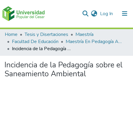
(current)
Log In
Communities & Collections
Home
Tesis y Disertaciones
Maestría
Facultad De Educación
Maestría En Pedagogía Ambiental Para El desarrollo Sostenible
All of DSpace
Incidencia de la Pedagogía sobre el Saneamiento Ambiental
Statistics
Incidencia de la Pedagogía sobre el
Saneamiento Ambiental