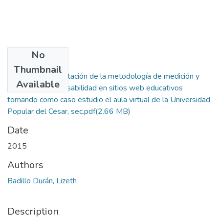
No
Files
Thumbnail
Tesis Implementación de la metodología de medición y
Available
evaluación de la usabilidad en sitios web educativos
tomando como caso estudio el aula virtual de la Universidad
Popular del Cesar, sec.pdf
(2.66 MB)
Date
2015
Authors
Badillo Durán, Lizeth
Description