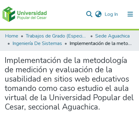
(current)
Log In
Communities & Collections
Home
Trabajos de Grado (Especializaciones y Pregrados)
Sede Aguachica
Ingeniería De Sistemas
Implementación de la metodología de medición y evaluación de la usabilidad en sitios web educativos tomando como caso estudio el aula virtual de la Universidad Popular del Cesar, seccional Aguachica.
All of DSpace
Implementación de la metodología
Statistics
de medición y evaluación de la
usabilidad en sitios web educativos
tomando como caso estudio el aula
virtual de la Universidad Popular del
Cesar, seccional Aguachica.