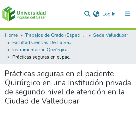
(current)
Log In
Communities & Collections
Home
Trabajos de Grado (Especializaciones y Pregrados)
Sede Valledupar
Facultad Ciencias De La Salud.
All of DSpace
Instrumentación Quirúrgica.
Prácticas seguras en el paciente Quirúrgico en una Institución privada de segundo nivel de atención en la Ciudad de Valledupar
Statistics
Prácticas seguras en el paciente
Quirúrgico en una Institución privada
de segundo nivel de atención en la
Ciudad de Valledupar