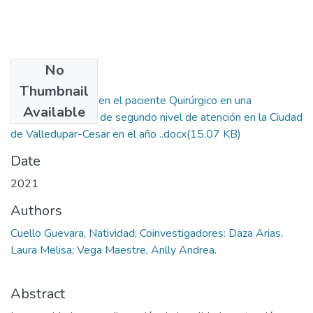
No
Files
Thumbnail
Prácticas seguras en el paciente Quirúrgico en una
Available
Institución privada de segundo nivel de atención en la Ciudad
de Valledupar-Cesar en el año ..docx
(15.07 KB)
Date
2021
Authors
Cuello Guevara, Natividad; Coinvestigadores: Daza Arias,
Laura Melisa; Vega Maestre, Anlly Andrea.
Abstract