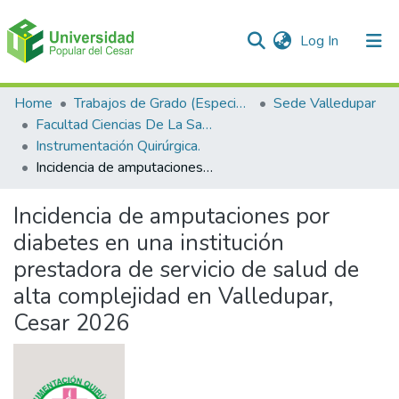
(current)
Log In
Communities & Collections
Home
Trabajos de Grado (Especializaciones y Pregrados)
Sede Valledupar
Facultad Ciencias De La Salud.
All of DSpace
Instrumentación Quirúrgica.
Incidencia de amputaciones por diabetes en una institución prestadora de servicio de salud de alta complejidad en Valledupar, Cesar 2026
Statistics
Incidencia de amputaciones por
diabetes en una institución
prestadora de servicio de salud de
alta complejidad en Valledupar,
Cesar 2026