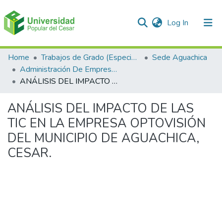
(current)
Log In
Communities & Collections
Home
Trabajos de Grado (Especializaciones y Pregrados)
Sede Aguachica
Administración De Empresas
All of DSpace
ANÁLISIS DEL IMPACTO DE LAS TIC EN LA EMPRESA OPTOVISIÓN DEL MUNICIPIO DE AGUACHICA, CESAR.
Statistics
ANÁLISIS DEL IMPACTO DE LAS
TIC EN LA EMPRESA OPTOVISIÓN
DEL MUNICIPIO DE AGUACHICA,
CESAR.