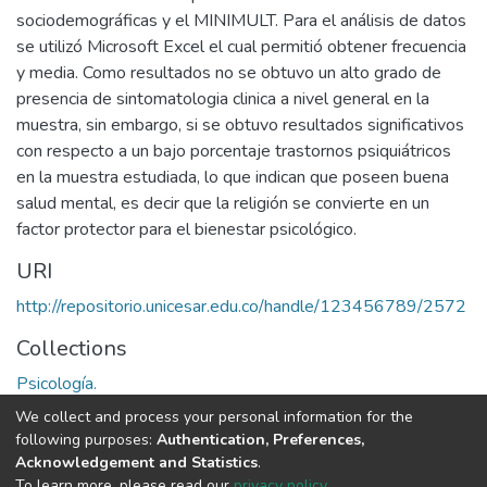
sociodemográficas y el MINIMULT. Para el análisis de datos
se utilizó Microsoft Excel el cual permitió obtener frecuencia
y media. Como resultados no se obtuvo un alto grado de
presencia de sintomatologia clinica a nivel general en la
muestra, sin embargo, si se obtuvo resultados significativos
con respecto a un bajo porcentaje trastornos psiquiátricos
en la muestra estudiada, lo que indican que poseen buena
salud mental, es decir que la religión se convierte en un
factor protector para el bienestar psicológico.
URI
http://repositorio.unicesar.edu.co/handle/123456789/2572
Collections
Psicología.
We collect and process your personal information for the
Full item page
following purposes:
Authentication, Preferences,
Acknowledgement and Statistics
.
To learn more, please read our
privacy policy
.