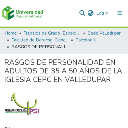
(current)
Log In
Communities & Collections
Home
Trabajos de Grado (Especializaciones y Pregrados)
Sede Valledupar
Facultad de Derecho, Ciencias Políticas y Sociales.
Psicología.
All of DSpace
RASGOS DE PERSONALIDAD EN ADULTOS DE 35 A 50 AÑOS DE LA IGLESIA CEPC EN VALLEDUPAR
Statistics
RASGOS DE PERSONALIDAD EN
ADULTOS DE 35 A 50 AÑOS DE LA
IGLESIA CEPC EN VALLEDUPAR