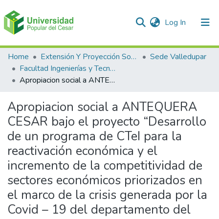
(current)
Log In
Communities & Collections
Home
Extensión Y Proyección Social
Sede Valledupar
Facultad Ingenierías y Tecnologías
All of DSpace
Apropiacion social a ANTEQUERA CESAR bajo el proyecto “Desarrollo de un programa de CTeI para la reactivación económica y el incremento de la competitividad de sectores económicos priorizados en el marco de la crisis generada por la Covid – 19 del departamento del Cesar”
Statistics
Apropiacion social a ANTEQUERA
CESAR bajo el proyecto “Desarrollo
de un programa de CTeI para la
reactivación económica y el
incremento de la competitividad de
sectores económicos priorizados en
el marco de la crisis generada por la
Covid – 19 del departamento del