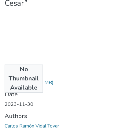
Cesar”
No
Files
Thumbnail
MANATI.pdf
(9.71 MB)
Available
Date
2023-11-30
Authors
Carlos Ramón Vidal Tovar