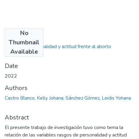
No
Files
Thumbnail
Rasgos de personalidad y actitud frente al aborto
Available
(3).pdf
(1.51 MB)
Date
2022
Authors
Castro Blanco, Kelly Johana; Sánchez Gómez, Leidis Yohana
Abstract
El presente trabajo de investigación tuvo como tema la
relación de las variables rasgos de personalidad y actitud