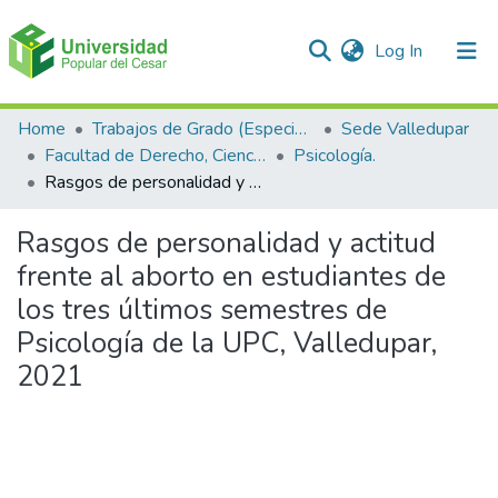
(current)
Log In
Communities & Collections
Home
Trabajos de Grado (Especializaciones y Pregrados)
Sede Valledupar
Facultad de Derecho, Ciencias Políticas y Sociales.
Psicología.
All of DSpace
Rasgos de personalidad y actitud frente al aborto en estudiantes de los tres últimos semestres de Psicología de la UPC, Valledupar, 2021
Statistics
Rasgos de personalidad y actitud
frente al aborto en estudiantes de
los tres últimos semestres de
Psicología de la UPC, Valledupar,
2021