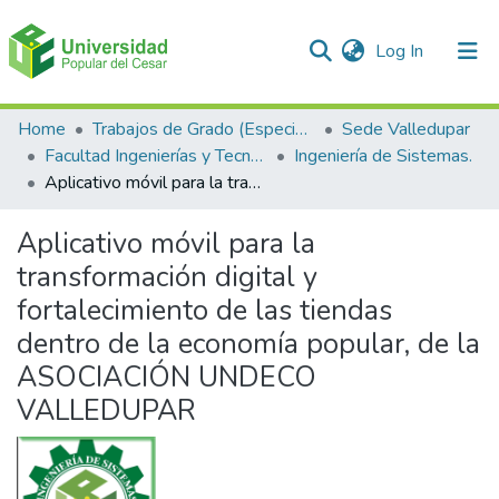
(current)
Log In
Communities & Collections
Home
Trabajos de Grado (Especializaciones y Pregrados)
Sede Valledupar
Facultad Ingenierías y Tecnologías
Ingeniería de Sistemas.
All of DSpace
Aplicativo móvil para la transformación digital y fortalecimiento de las tiendas dentro de la economía popular, de la ASOCIACIÓN UNDECO VALLEDUPAR
Statistics
Aplicativo móvil para la
transformación digital y
fortalecimiento de las tiendas
dentro de la economía popular, de la
ASOCIACIÓN UNDECO
VALLEDUPAR