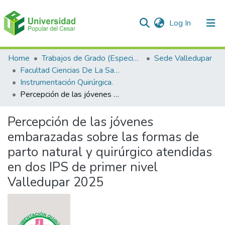
(current)
Log In
Communities & Collections
Home
Trabajos de Grado (Especializaciones y Pregrados)
Sede Valledupar
Facultad Ciencias De La Salud.
All of DSpace
Instrumentación Quirúrgica.
Percepción de las jóvenes embarazadas sobre las formas de parto natural y quirúrgico atendidas en dos IPS de primer nivel Valledupar 2025
Statistics
Percepción de las jóvenes
embarazadas sobre las formas de
parto natural y quirúrgico atendidas
en dos IPS de primer nivel
Valledupar 2025