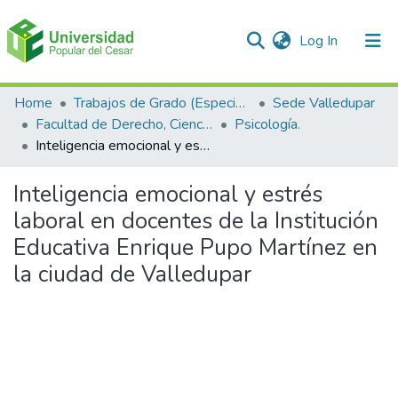
(current)
Log In
Communities & Collections
Home
Trabajos de Grado (Especializaciones y Pregrados)
Sede Valledupar
Facultad de Derecho, Ciencias Políticas y Sociales.
Psicología.
All of DSpace
Inteligencia emocional y estrés laboral en docentes de la Institución Educativa Enrique Pupo Martínez en la ciudad de Valledupar
Statistics
Inteligencia emocional y estrés
laboral en docentes de la Institución
Educativa Enrique Pupo Martínez en
la ciudad de Valledupar