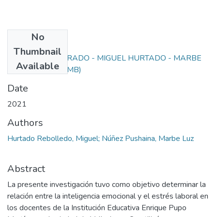
No
Files
Thumbnail
PROYECTO DE GRADO - MIGUEL HURTADO - MARBE
Available
NÚÑEZ.pdf
(1.26 MB)
Date
2021
Authors
Hurtado Rebolledo, Miguel; Núñez Pushaina, Marbe Luz
Abstract
La presente investigación tuvo como objetivo determinar la
relación entre la inteligencia emocional y el estrés laboral en
los docentes de la Institución Educativa Enrique Pupo