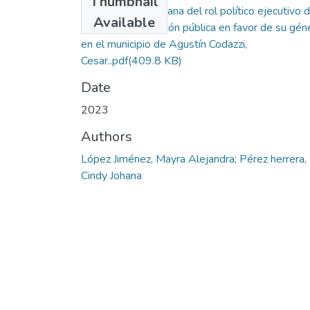
Thumbnail
Percepción ciudadana del rol político ejecutivo 
Available
la mujer y su gestión pública en favor de su gén
en el municipio de Agustín Codazzi,
Cesar..pdf
(409.8 KB)
Date
2023
Authors
López Jiménez, Mayra Alejandra; Pérez herrera,
Cindy Johana