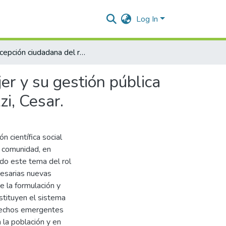
Log In
Percepción ciudadana del rol político ejecutivo de la mujer y su gestión pública en favor de su género en el municipio de Agustín Codazzi, Cesar.
jer y su gestión pública
i, Cesar.
n científica social
 comunidad, en
ndo este tema del rol
cesarias nuevas
e la formulación y
stituyen el sistema
erechos emergentes
 la población y en