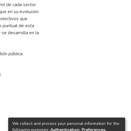
 rol de cada sector
que en su evolución
olectivos que
o puntual de esta
e se desarrolla en la
tión pública.
1
We collect and process your personal information for the
following purposes:
Authentication, Preferences,