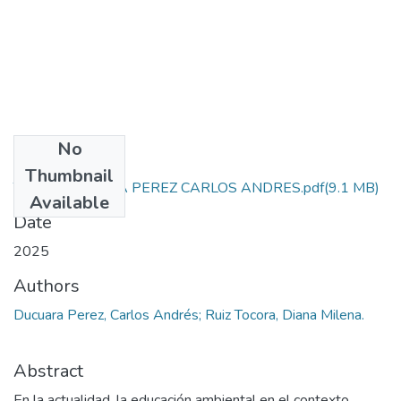
No
Files
Thumbnail
TESIS DUCUARA PEREZ CARLOS ANDRES.pdf
(9.1 MB)
Available
Date
2025
Authors
Ducuara Perez, Carlos Andrés; Ruiz Tocora, Diana Milena.
Abstract
En la actualidad, la educación ambiental en el contexto