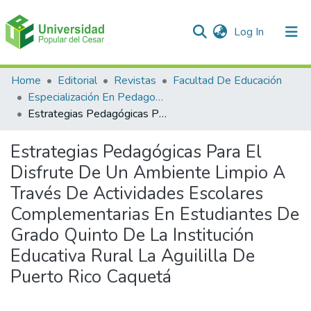
(current)
Log In
Communities & Collections
Home
Editorial
Revistas
Facultad De Educación
Especialización En Pedagogía Ambiental
All of DSpace
Estrategias Pedagógicas Para El Disfrute De Un Ambiente Limpio A Través De Actividades Escolares Complementarias En Estudiantes De Grado Quinto De La Institución Educativa Rural La Aguililla De Puerto Rico Caquetá
Statistics
Estrategias Pedagógicas Para El
Disfrute De Un Ambiente Limpio A
Través De Actividades Escolares
Complementarias En Estudiantes De
Grado Quinto De La Institución
Educativa Rural La Aguililla De
Puerto Rico Caquetá