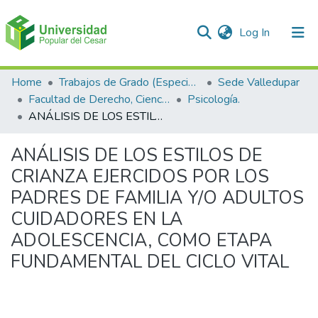
(current)
Log In
Communities & Collections
Home
Trabajos de Grado (Especializaciones y Pregrados)
Sede Valledupar
Facultad de Derecho, Ciencias Políticas y Sociales.
Psicología.
All of DSpace
ANÁLISIS DE LOS ESTILOS DE CRIANZA EJERCIDOS POR LOS PADRES DE FAMILIA Y/O ADULTOS CUIDADORES EN LA ADOLESCENCIA, COMO ETAPA FUNDAMENTAL DEL CICLO VITAL
Statistics
ANÁLISIS DE LOS ESTILOS DE
CRIANZA EJERCIDOS POR LOS
PADRES DE FAMILIA Y/O ADULTOS
CUIDADORES EN LA
ADOLESCENCIA, COMO ETAPA
FUNDAMENTAL DEL CICLO VITAL