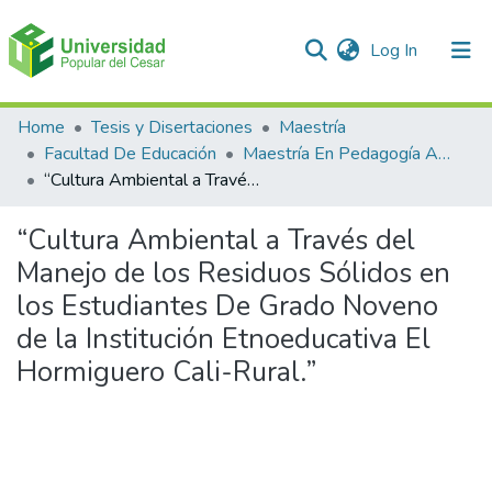
(current)
Log In
Communities & Collections
Home
Tesis y Disertaciones
Maestría
Facultad De Educación
Maestría En Pedagogía Ambiental Para El desarrollo Sostenible
All of DSpace
“Cultura Ambiental a Través del Manejo de los Residuos Sólidos en los Estudiantes De Grado Noveno de la Institución Etnoeducativa El Hormiguero Cali-Rural.”
Statistics
“Cultura Ambiental a Través del
Manejo de los Residuos Sólidos en
los Estudiantes De Grado Noveno
de la Institución Etnoeducativa El
Hormiguero Cali-Rural.”