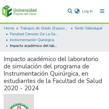
(current)
Log In
Communities & Collections
Home
Trabajos de Grado (Especializaciones y Pregrados)
Sede Valledupar
Facultad Ciencias De La Salud.
All of DSpace
Instrumentación Quirúrgica.
Impacto académico del laboratorio de simulación del programa de Instrumentación Quirúrgica, en estudiantes de la Facultad de Salud 2020 - 2024
Statistics
Impacto académico del laboratorio
de simulación del programa de
Instrumentación Quirúrgica, en
estudiantes de la Facultad de Salud
2020 - 2024