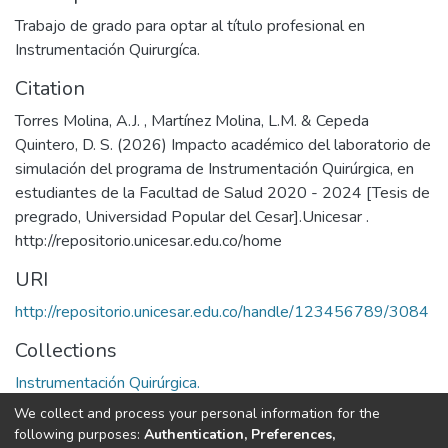
Trabajo de grado para optar al título profesional en
Instrumentación Quirurgíca.
Citation
Torres Molina, A.J. , Martínez Molina, L.M. & Cepeda
Quintero, D. S. (2026) Impacto académico del laboratorio de
simulación del programa de Instrumentación Quirúrgica, en
estudiantes de la Facultad de Salud 2020 - 2024 [Tesis de
pregrado, Universidad Popular del Cesar].Unicesar .
http://repositorio.unicesar.edu.co/home
URI
http://repositorio.unicesar.edu.co/handle/123456789/3084
Collections
Instrumentación Quirúrgica.
We collect and process your personal information for the
Full item page
following purposes:
Authentication, Preferences,