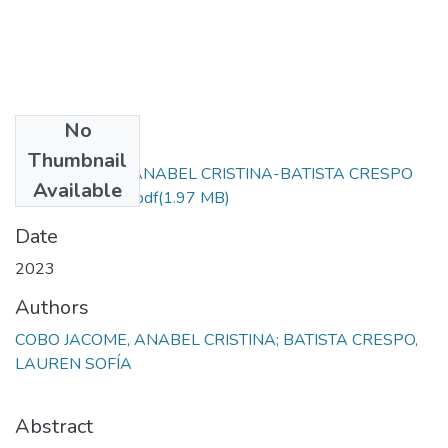
No
Files
Thumbnail
COBO JACOME ANABEL CRISTINA-BATISTA CRESPO
Available
LAUREN SOFÍA.pdf
(1.97 MB)
Date
2023
Authors
COBO JACOME, ANABEL CRISTINA; BATISTA CRESPO,
LAUREN SOFÍA
Abstract