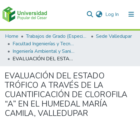
(current)
Log In
Communities & Collections
Home
Trabajos de Grado (Especializaciones y Pregrados)
Sede Valledupar
Facultad Ingenierías y Tecnologías
All of DSpace
Ingeniería Ambiental y Sanitaria.
EVALUACIÓN DEL ESTADO TRÓFICO A TRAVÉS DE LA CUANTIFICACIÓN DE CLOROFILA “A” EN EL HUMEDAL MARÍA CAMILA, VALLEDUPAR
Statistics
EVALUACIÓN DEL ESTADO
TRÓFICO A TRAVÉS DE LA
CUANTIFICACIÓN DE CLOROFILA
“A” EN EL HUMEDAL MARÍA
CAMILA, VALLEDUPAR