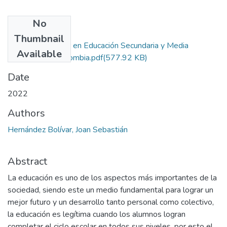
No
Files
Thumbnail
Deserción Escolar en Educación Secundaria y Media
Available
Vocacional en Colombia.pdf
(577.92 KB)
Date
2022
Authors
Hernández Bolívar, Joan Sebastián
Abstract
La educación es uno de los aspectos más importantes de la
sociedad, siendo este un medio fundamental para lograr un
mejor futuro y un desarrollo tanto personal como colectivo,
la educación es legítima cuando los alumnos logran
completar el ciclo escolar en todos sus niveles, por esto el