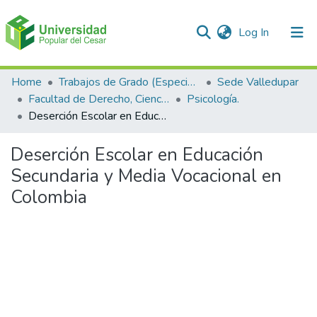
(current)
Log In
Communities & Collections
Home
Trabajos de Grado (Especializaciones y Pregrados)
Sede Valledupar
Facultad de Derecho, Ciencias Políticas y Sociales.
Psicología.
All of DSpace
Deserción Escolar en Educación Secundaria y Media Vocacional en Colombia
Statistics
Deserción Escolar en Educación
Secundaria y Media Vocacional en
Colombia