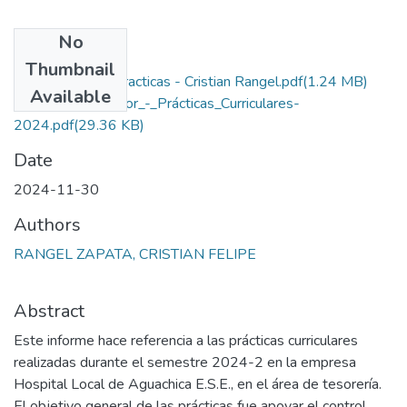
No
Files
Thumbnail
Informe final de practicas - Cristian Rangel.pdf
(1.24 MB)
Available
Derechos_de_autor_-_Prácticas_Curriculares-
2024.pdf
(29.36 KB)
Date
2024-11-30
Authors
RANGEL ZAPATA, CRISTIAN FELIPE
Abstract
Este informe hace referencia a las prácticas curriculares
realizadas durante el semestre 2024-2 en la empresa
Hospital Local de Aguachica E.S.E., en el área de tesorería.
El objetivo general de las prácticas fue apoyar el control