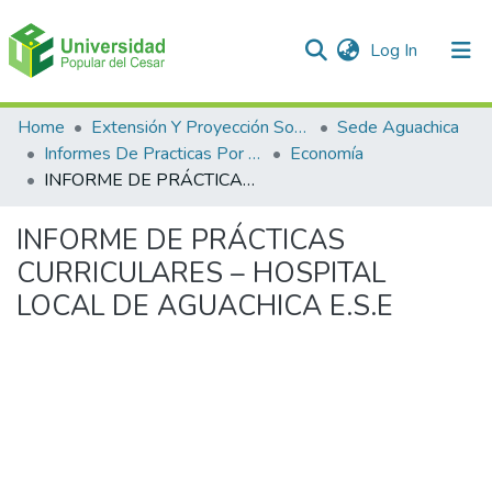
(current)
Log In
Communities & Collections
Home
Extensión Y Proyección Social
Sede Aguachica
Informes De Practicas Por Programas
Economía
All of DSpace
INFORME DE PRÁCTICAS CURRICULARES – HOSPITAL LOCAL DE AGUACHICA E.S.E
Statistics
INFORME DE PRÁCTICAS
CURRICULARES – HOSPITAL
LOCAL DE AGUACHICA E.S.E