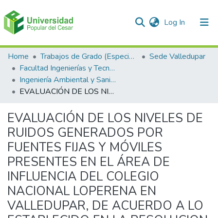
(current)
Log In
Communities & Collections
Home
Trabajos de Grado (Especializaciones y Pregrados)
Sede Valledupar
Facultad Ingenierías y Tecnologías
All of DSpace
Ingeniería Ambiental y Sanitaria.
EVALUACIÓN DE LOS NIVELES DE RUIDOS GENERADOS POR FUENTES FIJAS Y MÓVILES PRESENTES EN EL ÁREA DE INFLUENCIA DEL COLEGIO NACIONAL LOPERENA EN VALLEDUPAR, DE ACUERDO A LO ESTABLECIDO EN LA RESOLUCION 0627 DE 2006
Statistics
EVALUACIÓN DE LOS NIVELES DE
RUIDOS GENERADOS POR
FUENTES FIJAS Y MÓVILES
PRESENTES EN EL ÁREA DE
INFLUENCIA DEL COLEGIO
NACIONAL LOPERENA EN
VALLEDUPAR, DE ACUERDO A LO