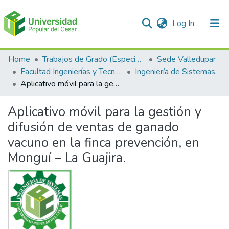
(current)
Log In
Communities & Collections
Home
Trabajos de Grado (Especializaciones y Pregrados)
Sede Valledupar
Facultad Ingenierías y Tecnologías
Ingeniería de Sistemas.
All of DSpace
Aplicativo móvil para la gestión y difusión de ventas de ganado vacuno en la finca prevención, en Monguí – La Guajira.
Statistics
Aplicativo móvil para la gestión y
difusión de ventas de ganado
vacuno en la finca prevención, en
Monguí – La Guajira.