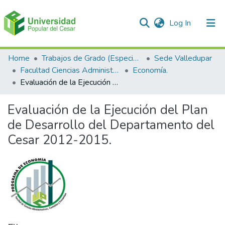
(current)
Log In
Communities & Collections
Home
Trabajos de Grado (Especializaciones y Pregrados)
Sede Valledupar
Facultad Ciencias Administrativas Contables y Económicas – Face
Economía.
All of DSpace
Evaluación de la Ejecución del Plan de Desarrollo del Departamento del Cesar 2012-2015.
Statistics
Evaluación de la Ejecución del Plan
de Desarrollo del Departamento del
Cesar 2012-2015.