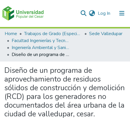
(current)
Log In
Communities & Collections
Home
Trabajos de Grado (Especializaciones y Pregrados)
Sede Valledupar
Facultad Ingenierías y Tecnologías
All of DSpace
Ingeniería Ambiental y Sanitaria.
Diseño de un programa de aprovechamiento de residuos sólidos de construcción y demolición (RCD) para los generadores no documentados del área urbana de la ciudad de valledupar, cesar.
Statistics
Diseño de un programa de
aprovechamiento de residuos
sólidos de construcción y demolición
(RCD) para los generadores no
documentados del área urbana de la
ciudad de valledupar, cesar.