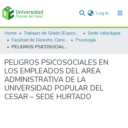
(current)
Log In
Communities & Collections
Home
Trabajos de Grado (Especializaciones y Pregrados)
Sede Valledupar
Facultad de Derecho, Ciencias Políticas y Sociales.
Psicología.
All of DSpace
PELIGROS PSICOSOCIALES EN LOS EMPLEADOS DEL AREA ADMINISTRATIVA DE LA UNIVERSIDAD POPULAR DEL CESAR – SEDE HURTADO
Statistics
PELIGROS PSICOSOCIALES EN
LOS EMPLEADOS DEL AREA
ADMINISTRATIVA DE LA
UNIVERSIDAD POPULAR DEL
CESAR – SEDE HURTADO