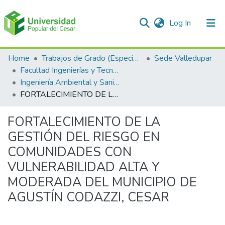
(current)
Log In
Communities & Collections
Home
Trabajos de Grado (Especializaciones y Pregrados)
Sede Valledupar
Facultad Ingenierías y Tecnologías
All of DSpace
Ingeniería Ambiental y Sanitaria.
FORTALECIMIENTO DE LA GESTIÓN DEL RIESGO EN COMUNIDADES CON VULNERABILIDAD ALTA Y MODERADA DEL MUNICIPIO DE AGUSTÍN CODAZZI, CESAR
Statistics
FORTALECIMIENTO DE LA
GESTIÓN DEL RIESGO EN
COMUNIDADES CON
VULNERABILIDAD ALTA Y
MODERADA DEL MUNICIPIO DE
AGUSTÍN CODAZZI, CESAR