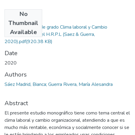
No
Files
Thumbnail
FINAL Proyecto de grado Clima laboral y Cambio
Available
organizacional en el H.R.P.L (Saez & Guerra,
2020).pdf
(920.38 KB)
Date
2020
Authors
Sáez Madrid, Bianca; Guerra Rivera, María Alesandra
Abstract
El presente estudio monográfico tiene como tema central el
clima laboral y cambio organizacional, atendiendo a que es
mucho más rentable, económica y socialmente conocer si se
le están brindando a los empleados unas condiciones