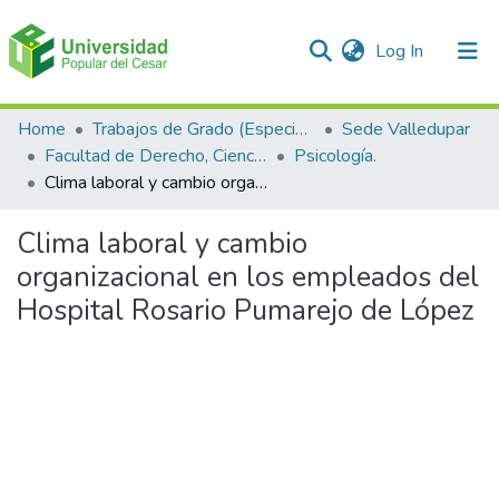
(current)
Log In
Communities & Collections
Home
Trabajos de Grado (Especializaciones y Pregrados)
Sede Valledupar
Facultad de Derecho, Ciencias Políticas y Sociales.
Psicología.
All of DSpace
Clima laboral y cambio organizacional en los empleados del Hospital Rosario Pumarejo de López
Statistics
Clima laboral y cambio
organizacional en los empleados del
Hospital Rosario Pumarejo de López