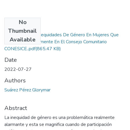
No
Files
Thumbnail
Impacto De Las Inequidades De Género En Mujeres Que
Available
Participan Políticamente En El Consejo Comunitario
CONESICE..pdf
(865.47 KB)
Date
2022-07-27
Authors
Suárez Pérez Glorymar
Abstract
La inequidad de género es una problemática realmente
alarmante y esta se magnifica cuando de participación