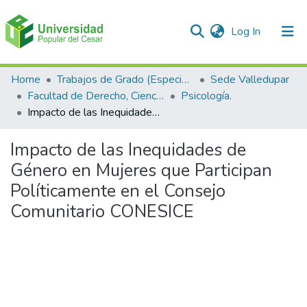
(current)
Log In
Communities & Collections
Home
Trabajos de Grado (Especializaciones y Pregrados)
Sede Valledupar
Facultad de Derecho, Ciencias Políticas y Sociales.
Psicología.
All of DSpace
Impacto de las Inequidades de Género en Mujeres que Participan Políticamente en el Consejo Comunitario CONESICE
Statistics
Impacto de las Inequidades de
Género en Mujeres que Participan
Políticamente en el Consejo
Comunitario CONESICE