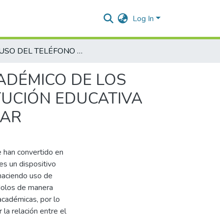
Log In
ABUSO DEL TELÉFONO MÓVIL Y RENDIMIENTO ACADÉMICO DE LOS ESTUDIANTES DE UNDECIMO GRADO DE LA INSTITUCIÓN EDUCATIVA RAFAEL VALLE MEZA EN LA CIUDAD DE VALLEDUPAR
ADÉMICO DE LOS
TUCIÓN EDUCATIVA
PAR
e han convertido en
es un dispositivo
 haciendo uso de
ndolos de manera
académicas, por lo
 la relación entre el