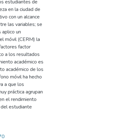
os estudiantes de
eza en la ciudad de
tivo con un alcance
tre las variables; se
 aplico un
 el móvil (CERM) la
factores factor
to a los resultados
imiento académico es
ento académico de los
éfono móvil ha hecho
va a que los
uy práctica agrupan
en el rendimiento
 del estudiante
570