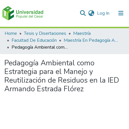
(current)
Log In
Communities & Collections
Home
Tesis y Disertaciones
Maestría
Facultad De Educación
Maestría En Pedagogía Ambiental Para El desarrollo Sostenible
All of DSpace
Pedagogía Ambiental como Estrategia para el Manejo y Reutilización de Residuos en la IED Armando Estrada Flórez
Statistics
Pedagogía Ambiental como
Estrategia para el Manejo y
Reutilización de Residuos en la IED
Armando Estrada Flórez