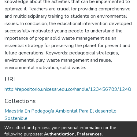
knowledge about the activities that can be implemented to
optimize it. Teachers are crucial for providing comprehensive
and multidisciplinary training to students on environmental
issues. In conclusion, the educational intervention developed
successfully motivated young people to understand the
importance of proper solid waste management as an
essential strategy for preserving the planet for present and
future generations. Keywords: pedagogical strategies,
environmental play, waste management and reuse,
environmental motivation, solid waste.
URI
http://repositorio.unicesar.edu.co/handle/123456789/1248
Collections
Maestría En Pedagogía Ambiental Para El desarrollo
Sostenible
We collect and process your personal information for the
Full item page
following purposes:
Authentication, Preferences,