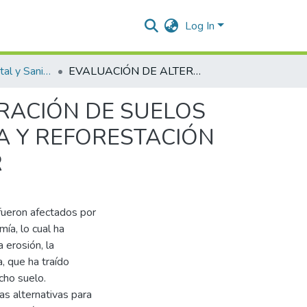
Log In
Ingeniería Ambiental y Sanitaria.
EVALUACIÓN DE ALTERNATIVAS PARA LA RECUPERACIÓN DE SUELOS DEGRADADOS A TRAVÉS DE ENMIENDA ORGÁNICA Y REFORESTACIÓN EN LA FINCA LA BENDICIÓN-GUAMAL BAJO, CESAR
RACIÓN DE SUELOS
A Y REFORESTACIÓN
R
fueron afectados por
ía, lo cual ha
 erosión, la
a, que ha traído
cho suelo.
as alternativas para