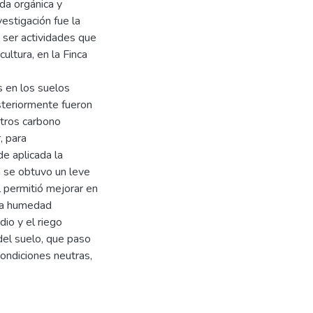
da orgánica y
vestigación fue la
 ser actividades que
ultura, en la Finca
 en los suelos
steriormente fueron
etros carbono
, para
e aplicada la
n se obtuvo un leve
 permitió mejorar en
 la humedad
io y el riego
del suelo, que paso
condiciones neutras,