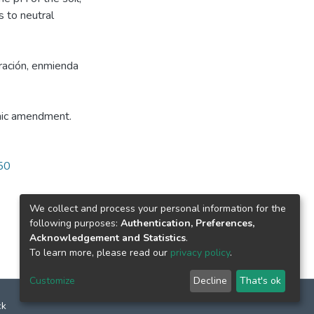
s to neutral
eración, enmienda
anic amendment.
550
We collect and process your personal information for the
following purposes:
Authentication, Preferences,
Acknowledgement and Statistics
.
To learn more, please read our
privacy policy
.
Customize
Decline
That's ok
ck