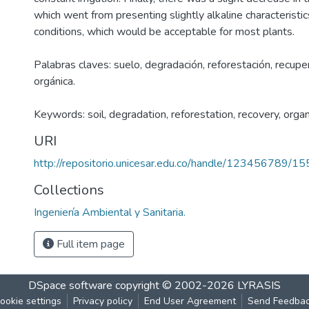
which went from presenting slightly alkaline characteristic
conditions, which would be acceptable for most plants.
Palabras claves: suelo, degradación, reforestación, recup
orgánica.
Keywords: soil, degradation, reforestation, recovery, org
URI
http://repositorio.unicesar.edu.co/handle/123456789/1
Collections
Ingeniería Ambiental y Sanitaria.
Full item page
DSpace software
copyright © 2002-2026
LYRASIS
ookie settings
Privacy policy
End User Agreement
Send Feedba