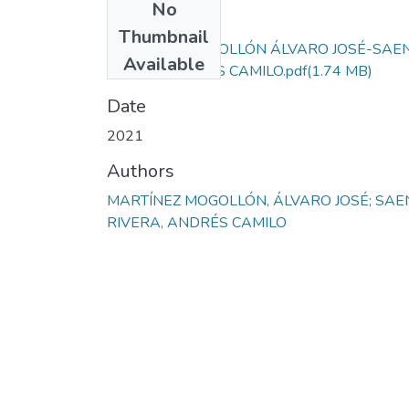
No
Files
Thumbnail
MARTÍNEZ MOGOLLÓN ÁLVARO JOSÉ-SAE
Available
RIVERA ANDRÉS CAMILO.pdf
(1.74 MB)
Date
2021
Authors
MARTÍNEZ MOGOLLÓN, ÁLVARO JOSÉ; SAE
RIVERA, ANDRÉS CAMILO