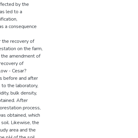
ffected by the
has led to a
fication,
 as a consequence
r the recovery of
station on the farm,
es the amendment of
 recovery of
 Low - Cesar?
s before and after
 to the laboratory,
ity, bulk density,
btained. After
orestation process,
 was obtained, which
soil. Likewise, the
tudy area and the
the pH of the soil,